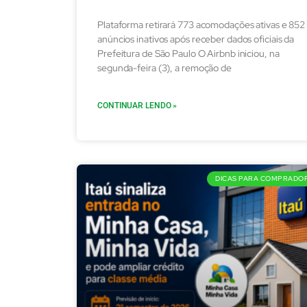
Plataforma retirará 773 acomodações ativas e 852
anúncios inativos após receber dados oficiais da
Prefeitura de São Paulo O Airbnb iniciou, na
segunda-feira (3), a remoção de
CONTINUAR LENDO »
DICAS PARA COMPRADO