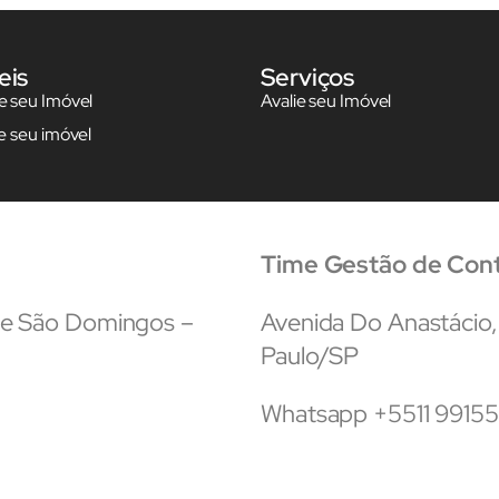
eis
Serviços
 seu Imóvel
Avalie seu Imóvel
e seu imóvel
Time Gestão de Con
que São Domingos –
Avenida Do Anastácio,
Paulo/SP
Whatsapp +5511 9915