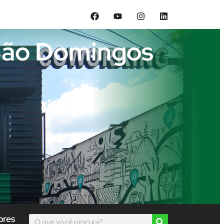
 São Domingos
ores