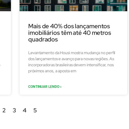
Mais de 40% dos lançamentos
imobiliários têm até 40 metros
quadrados
Levantamento da Housi mostra mudança no perfil
dos lançamentos e avanço para novas regiões. As
o
incorporadoras brasileiras devem intensificar, nos
próximos anos, a aposta em
CONTINUAR LENDO »
2
3
4
5