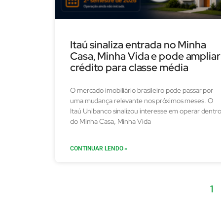
Itaú sinaliza entrada no Minha
Casa, Minha Vida e pode ampliar
crédito para classe média
O mercado imobiliário brasileiro pode passar por
uma mudança relevante nos próximos meses. O
Itaú Unibanco sinalizou interesse em operar dentr
do Minha Casa, Minha Vida
CONTINUAR LENDO »
1