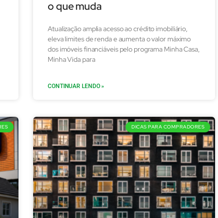
o que muda
Atualização amplia acesso ao crédito imobiliário,
eleva limites de renda e aumenta o valor máximo
dos imóveis financiáveis pelo programa Minha Casa,
Minha Vida para
CONTINUAR LENDO »
RES
DICAS PARA COMPRADORES