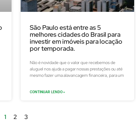
o
São Paulo está entre as 5
melhores cidades do Brasil para
investir em imóveis para locação
por temporada.
Não é novidade que o valor que recebemos de
aluguel nos ajuda a pagar nossas prestações ou até
mesmo fazer uma alavancagem financeira, para um
CONTINUAR LENDO »
1
2
3