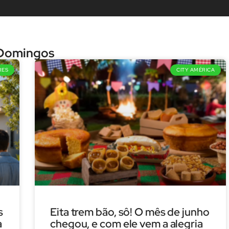
 Domingos
RES
CITY AMÉRICA
s
Eita trem bão, sô! O mês de junho
a
chegou, e com ele vem a alegria