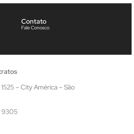
Contato
Fale Conosco
tratos
 1525 – City América – São
5 9305