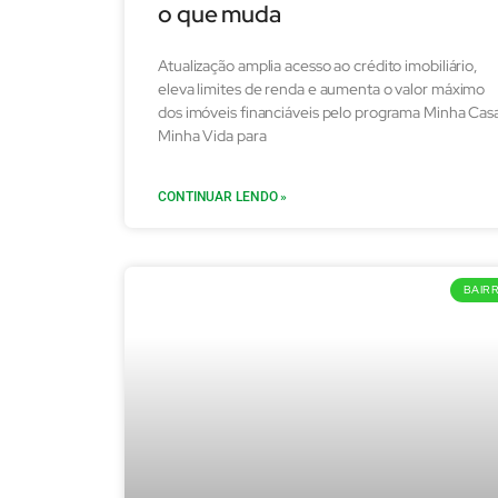
o que muda
Atualização amplia acesso ao crédito imobiliário,
eleva limites de renda e aumenta o valor máximo
dos imóveis financiáveis pelo programa Minha Cas
Minha Vida para
CONTINUAR LENDO »
BAIR