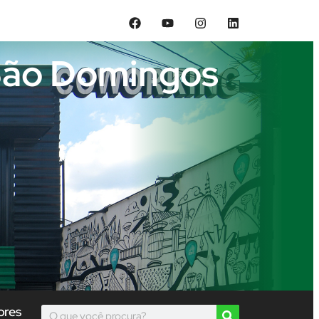
 São Domingos
ores