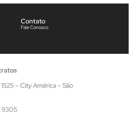
Contato
Fale Conosco
tratos
 1525 – City América – São
5 9305