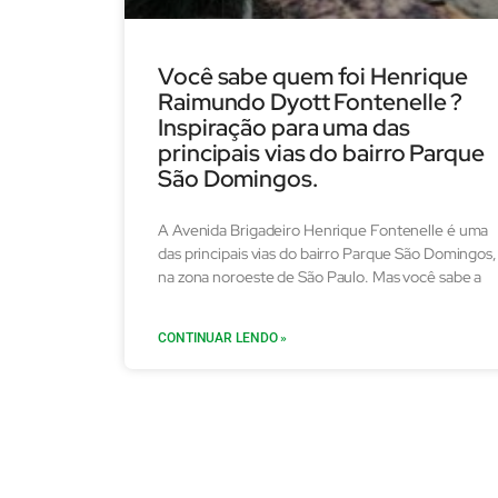
Você sabe quem foi Henrique
Raimundo Dyott Fontenelle ?
Inspiração para uma das
principais vias do bairro Parque
São Domingos.
A Avenida Brigadeiro Henrique Fontenelle é uma
das principais vias do bairro Parque São Domingos,
na zona noroeste de São Paulo. Mas você sabe a
CONTINUAR LENDO »