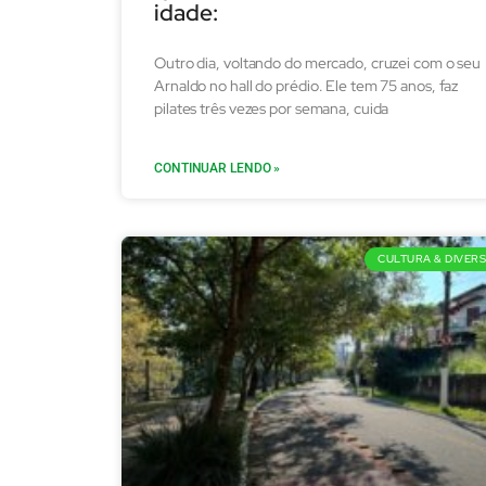
idade:
Outro dia, voltando do mercado, cruzei com o seu
Arnaldo no hall do prédio. Ele tem 75 anos, faz
pilates três vezes por semana, cuida
CONTINUAR LENDO »
CULTURA & DIVER