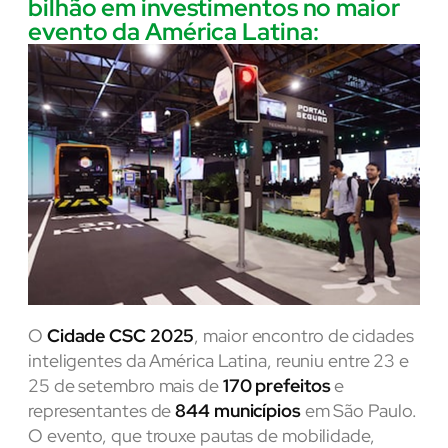
bilhão em investimentos no maior
evento da América Latina:
O
Cidade CSC 2025
, maior encontro de cidades
inteligentes da América Latina, reuniu entre 23 e
25 de setembro mais de
170 prefeitos
e
representantes de
844 municípios
em São Paulo.
O evento, que trouxe pautas de mobilidade,